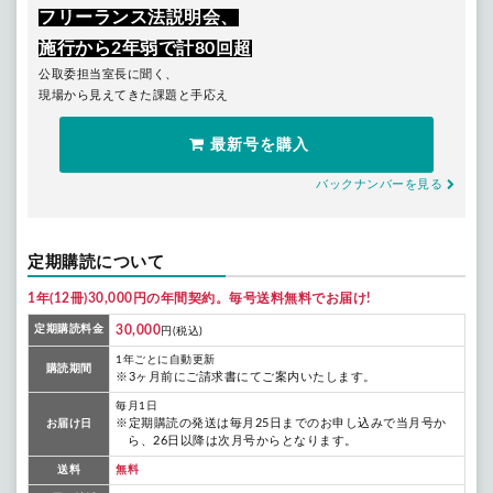
フリーランス法説明会、
施行から2年弱で計80回超
公取委担当室長に聞く、
現場から見えてきた課題と手応え
最新号を購入
バックナンバーを見る
定期購読について
1年(12冊)30,000円の年間契約。毎号送料無料でお届け!
定期購読料金
30,000
円(税込)
1年ごとに自動更新
購読期間
※3ヶ月前にご請求書にてご案内いたします。
毎月1日
※定期購読の発送は毎月25日までのお申し込みで当月号か
お届け日
ら、26日以降は次月号からとなります。
送料
無料