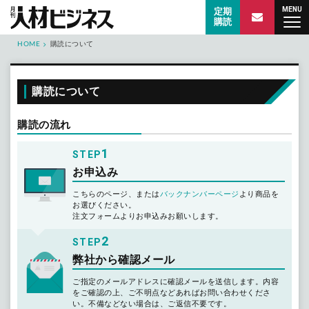
MENU
月刊 人材ビジネス
定期
購読
HOME
購読について
購読について
購読の流れ
1
STEP
お申込み
こちらのページ、または
バックナンバーページ
より商品を
お選びください。
注文フォームよりお申込みお願いします。
2
STEP
弊社から確認メール
ご指定のメールアドレスに確認メールを送信します。内容
をご確認の上、ご不明点などあればお問い合わせくださ
い。不備などない場合は、ご返信不要です。