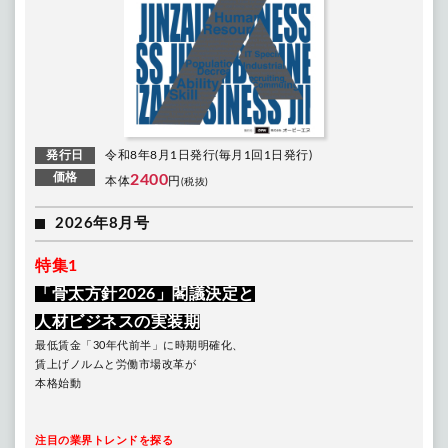
発行日
令和8年8月1日発行(毎月1回1日発行)
価格
2400
本体
円
(税抜)
2026年8月号
特集1
「骨太方針2026」閣議決定と
人材ビジネスの実装期
最低賃金「30年代前半」に時期明確化、
賃上げノルムと労働市場改革が
本格始動
注目の業界トレンドを探る